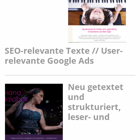
SEO-relevante Texte // User-
relevante Google Ads
Neu getextet
und
strukturiert,
leser- und