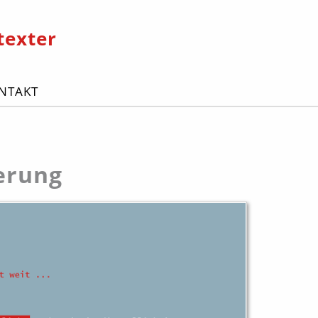
texter
NTAKT
erung