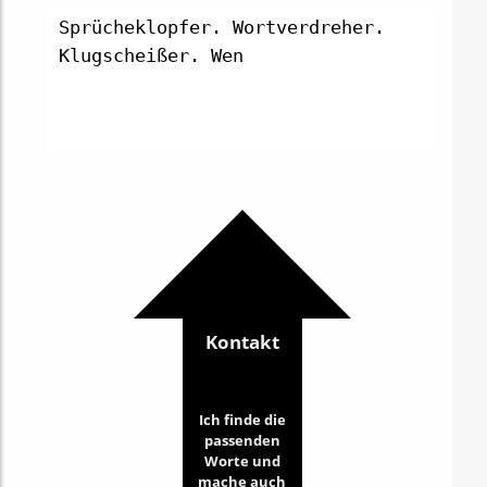
Sprücheklopfer. Wortverdreher.
Klugscheißer. Wenn’s h
Kontakt
Ich finde die
passenden
Worte und
mache auch