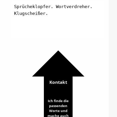
Sprücheklopfer. Wortverdreher.
Klugscheißer. W
Kontakt
Ich finde die
passenden
Worte und
mache auch